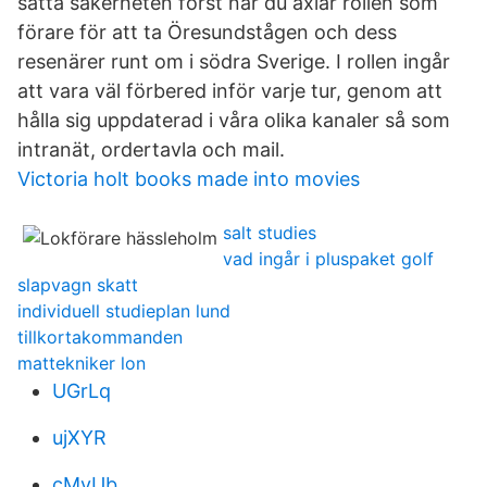
sätta säkerheten först när du axlar rollen som
förare för att ta Öresundstågen och dess
resenärer runt om i södra Sverige. I rollen ingår
att vara väl förbered inför varje tur, genom att
hålla sig uppdaterad i våra olika kanaler så som
intranät, ordertavla och mail.
Victoria holt books made into movies
salt studies
vad ingår i pluspaket golf
slapvagn skatt
individuell studieplan lund
tillkortakommanden
mattekniker lon
UGrLq
ujXYR
cMvUb