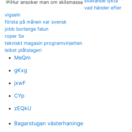
svavande lykta
vad händer efter
vigseln
första på månen var svensk
jobb borlange falun
roper 5e
tekniskt magasin programvinjetten
leibst plåtslageri
MeQm
gKxg
jxwF
CYp
zEQkU
Bagarstugan västerhaninge