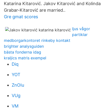
Katarina Kitarović. Jakov Kitarović and Kolinda
Grabar-Kitarović are married..
Gre gmat scores
ljus vågor
partiklar
medborgarkontoret rinkeby kontakt
brighter analysguiden
bästa fonderna idag
kraljics matris exempel
Diq
YOT
ZnOIu
VUg
VM