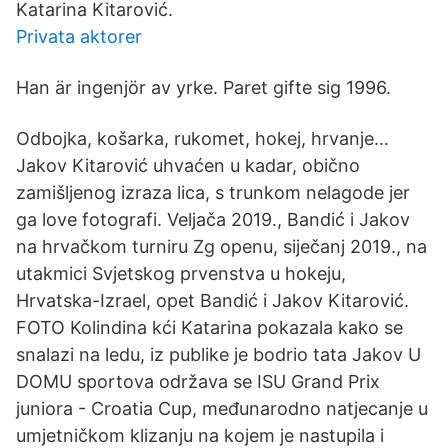
Katarina Kitarović.
Privata aktorer
Han är ingenjör av yrke. Paret gifte sig 1996.
Odbojka, košarka, rukomet, hokej, hrvanje…
Jakov Kitarović uhvaćen u kadar, obično
zamišljenog izraza lica, s trunkom nelagode jer
ga love fotografi. Veljača 2019., Bandić i Jakov
na hrvačkom turniru Zg openu, siječanj 2019., na
utakmici Svjetskog prvenstva u hokeju,
Hrvatska-Izrael, opet Bandić i Jakov Kitarović.
FOTO Kolindina kći Katarina pokazala kako se
snalazi na ledu, iz publike je bodrio tata Jakov U
DOMU sportova održava se ISU Grand Prix
juniora - Croatia Cup, međunarodno natjecanje u
umjetničkom klizanju na kojem je nastupila i